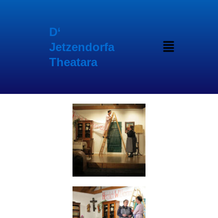
Inhalt
Zum
springen
Inhalt
springen
D‘
Menü
Jetzendorfa
Theatara