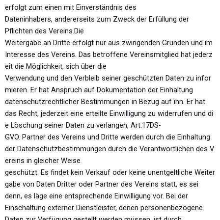
erfolgt zum einen mit Einverständnis des
Dateninhabers, andererseits zum Zweck der Erfüllung der
Pflichten des Vereins.
Die
Weitergabe
an
Dritte
erfolgt
nur
aus
zwingenden
Gründen
und
im
Interesse
des
Vereins.
Das
betroffene
Vereinsmitglied
hat
jederz
eit
die
Möglichkeit,
sich
über
die
Verwendung
und
den
Verbleib
seiner
geschützten
Daten
zu
infor
mieren.
Er hat Anspruch auf Dokumentation der Einhaltung
datenschutzrechtlicher Bestimmungen in Bezug auf ihn.
Er
hat
das
Recht,
jederzeit
eine
erteilte
Einwilligung
zu
widerrufen
und
di
e
Löschung
seiner
Daten
zu
verlangen,
Art.
17
DS-
GVO.
Partner
des
Vereins
und
Dritte
werden
durch
die
Einhaltung
der
Datenschutzbestimmungen
durch
die
Verantwortlichen
des
V
ereins
in
gleicher
Weise
geschützt.
Es
findet
kein
Verkauf
oder
keine
unentgeltliche
Weiter
gabe
von
Daten
Dritter
oder
Partner
des
Vereins
statt, es sei
denn, es läge eine entsprechende Einwilligung
vor.
Bei der
Einschaltung externer Dienstleister, denen personenbezogene
Daten zur Verfügung gestellt werden müssen, ist durch