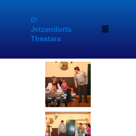
Inhalt
Zum
springen
Inhalt
springen
D‘
Menü
Jetzendorfa
Theatara