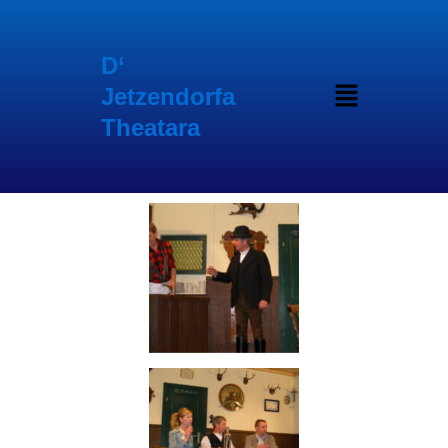
Inhalt
Zum
springen
Inhalt
springen
D‘
Menü
Jetzendorfa
Theatara