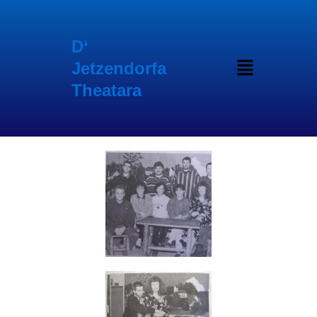
Inhalt
Zum
springen
Inhalt
springen
D‘
Menü
Jetzendorfa
Theatara