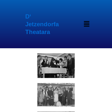
Inhalt
Zum
springen
Inhalt
springen
D‘
Menü
Jetzendorfa
Theatara